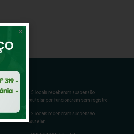
5 locais receberam suspensão
cautelar por funcionarem sem registro
tuação?
2 locais receberam suspensão
cautelar