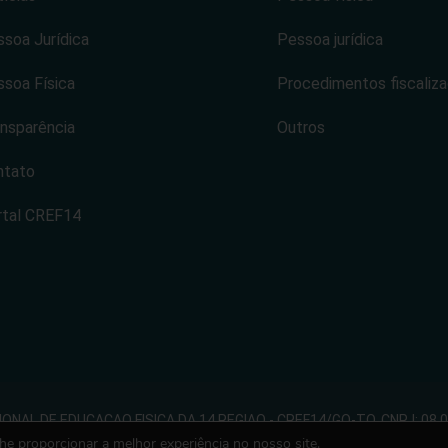
soa Jurídica
Pessoa jurídica
soa Física
Procedimentos fiscaliz
nsparência
Outros
ntato
rtal CREF14
NAL DE EDUCACAO FISICA DA 14 REGIAO - CREF14/GO-TO. CNPJ: 08.
lhe proporcionar a melhor experiência no nosso site.
 direitos reservados. Desenvolvido com ♡ por Conexão Soluções Cor