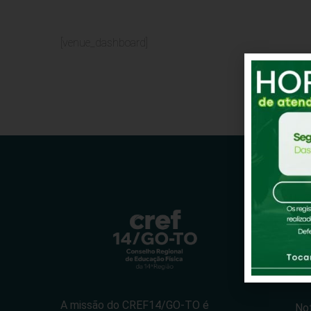
[venue_dashboard]
Cref
Cr
Ins
A missão do CREF14/GO-TO é
Not