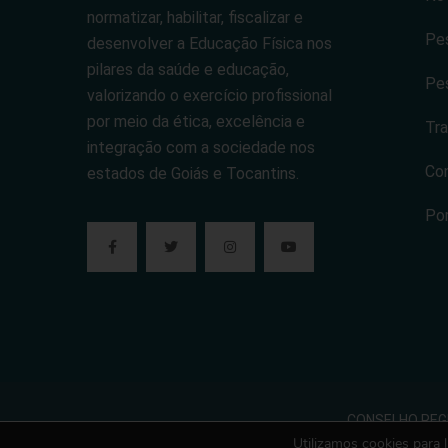
normatizar, habilitar, fiscalizar e
Pes
desenvolver a Educação Física nos
pilares da saúde e educação,
Pes
valorizando o exercício profissional
por meio da ética, excelência e
Tra
integração com a sociedade nos
Co
estados de Goiás e Tocantins.
Po
CONSELHO REGIO
Utilizamos cookies para 
Todos os