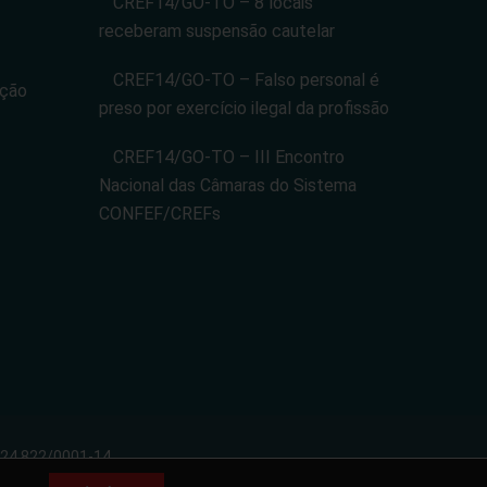
CREF14/GO-TO – 8 locais
receberam suspensão cautelar
CREF14/GO-TO – Falso personal é
ação
preso por exercício ilegal da profissão
CREF14/GO-TO – III Encontro
Nacional das Câmaras do Sistema
CONFEF/CREFs
024.822/0001-14
porativas