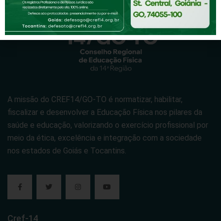
A missão do CREF14/GO-TO é normatizar, habilitar,
fiscalizar e desenvolver a Educação Física nos pilares da
saúde e educação, valorizando o exercício profissional por
meio da ética, excelência e integração com a sociedade
nos estados de Goiás e Tocantins.
Cref-14