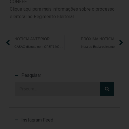
CONFEF.
Clique
aqui
para mais informações sobre o processo
eleitoral no Regimento Eleitoral
NOTÍCIA ANTERIOR
PRÓXIMA NOTÍCIA
CASAG discute com CREF14/GO-TO ajustes no Programa “CASAG em Exercício”
Nota de Esclarecimento
Pesquisar
Instagram Feed