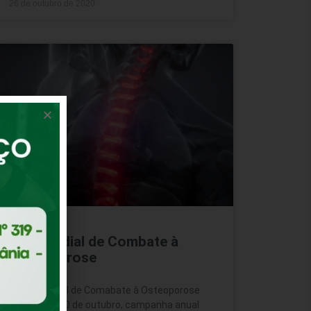
26 de outubro de 2020
Dia Mundial de Combate à
Osteoporose
O Dia Mundial de Comabate à Osteoporose
marca, em 20 de outubro, campanha anual