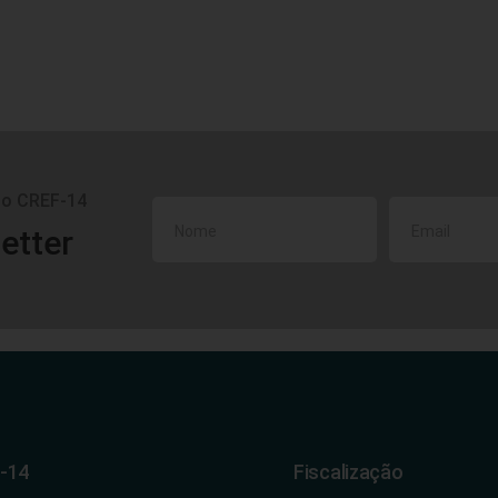
do CREF-14
etter
-14
Fiscalização