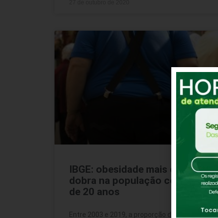
27 de outubro de 2020
IBGE: obesidade mais do que
dobra na população com mais
de 20 anos
Entre 2003 e 2019, a proporção de obesos na