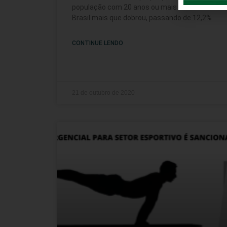
população com 20 anos ou mais de idade do
Brasil mais que dobrou, passando de 12,2%
CONTINUE LENDO
21 de outubro de 2020