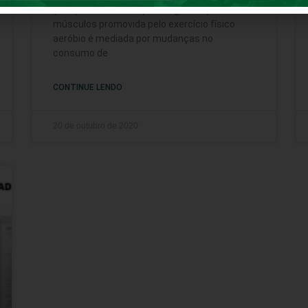
(USP) descobriram que a regeneração dos
músculos promovida pelo exercício físico
aeróbio é mediada por mudanças no
consumo de
CONTINUE LENDO
20 de outubro de 2020