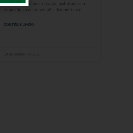
dedicada à conscientização global sobre a
importância da prevenção, diagnóstico e
CONTINUE LENDO
19 de outubro de 2020