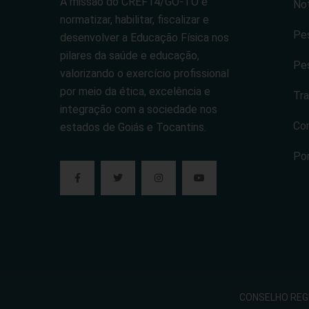
A missão do CREF14/GO-TO é
Not
normatizar, habilitar, fiscalizar e
Pes
desenvolver a Educação Física nos
pilares da saúde e educação,
Pes
valorizando o exercício profissional
por meio da ética, excelência e
Tra
integração com a sociedade nos
Co
estados de Goiás e Tocantins.
Po
CONSELHO REGIO