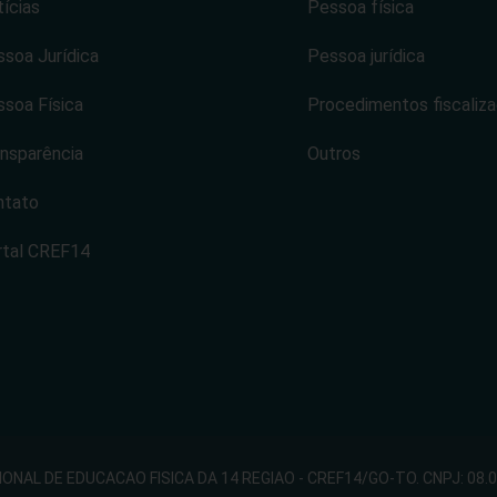
ícias
Pessoa física
soa Jurídica
Pessoa jurídica
soa Física
Procedimentos fiscaliz
nsparência
Outros
ntato
rtal CREF14
NAL DE EDUCACAO FISICA DA 14 REGIAO - CREF14/GO-TO. CNPJ: 08.