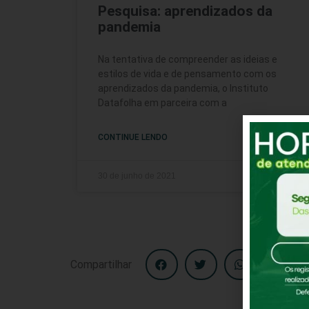
Pesquisa: aprendizados da
pandemia
Na tentativa de compreender as ideias e
estilos de vida e de pensamento com os
aprendizados da pandemia, o Instituto
Datafolha em parceira com a
CONTINUE LENDO
30 de junho de 2021
Compartilhar