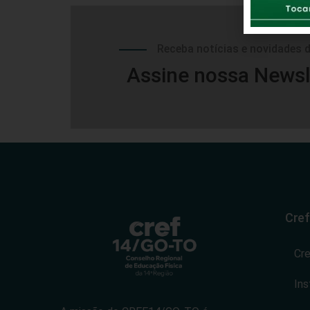
Receba notícias e novidades 
Assine nossa Newsl
Cref
Cr
Ins