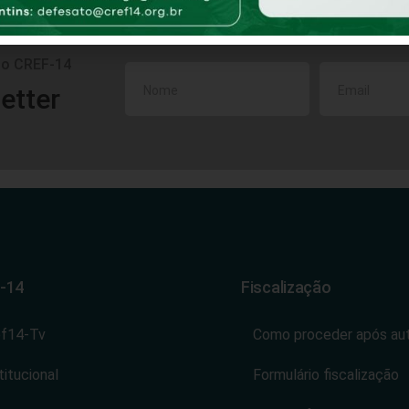
do CREF-14
etter
-14
Fiscalização
ef14-Tv
Como proceder após au
titucional
Formulário fiscalização