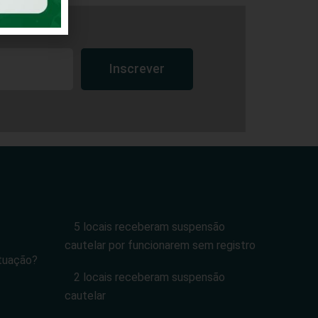
Inscrever
5 locais receberam suspensão
cautelar por funcionarem sem registro
tuação?
2 locais receberam suspensão
cautelar