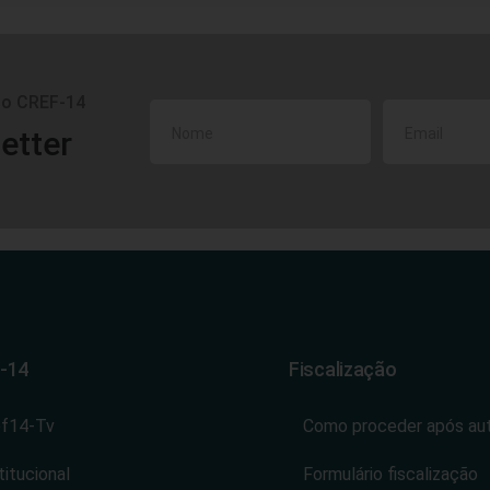
do CREF-14
etter
-14
Fiscalização
ef14-Tv
Como proceder após au
titucional
Formulário fiscalização