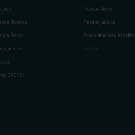
ícias
Pessoa física
soa Jurídica
Pessoa jurídica
soa Física
Procedimentos fiscaliz
nsparência
Outros
ntato
rtal CREF14