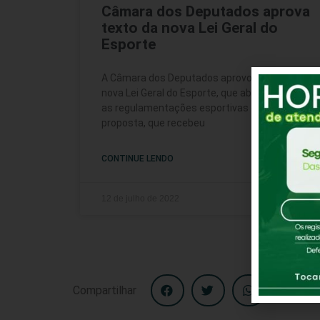
Câmara dos Deputados aprova
texto da nova Lei Geral do
Esporte
A Câmara dos Deputados aprovou o texto da
nova Lei Geral do Esporte, que abrange todas
as regulamentações esportivas do Brasil. A
proposta, que recebeu
CONTINUE LENDO
12 de julho de 2022
Compartilhar