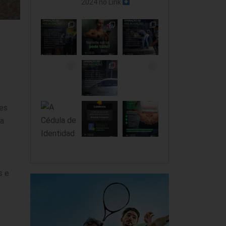
2024 no Link
ões
ra
s e