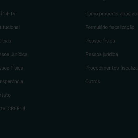
ef14-Tv
Como proceder após au
titucional
Formulário fiscalização
ícias
Pessoa física
soa Jurídica
Pessoa jurídica
soa Física
Procedimentos fiscaliz
nsparência
Outros
ntato
rtal CREF14