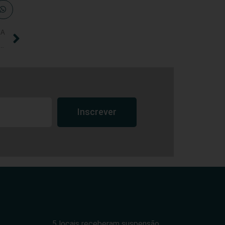
IA
oral, o CREF14/GO-TO não realizará ações comemorativas do dia do profissional
Inscrever
5 locais receberam suspensão