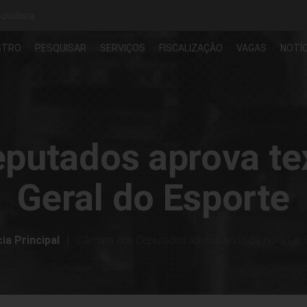
uvidoria
STRO
PESQUISAR
SERVIÇOS
FISCALIZAÇÃO
VAGAS
NOTÍC
putados aprova tex
Geral do Esporte
ia Principal
Câmara dos Deputados aprova texto da nova Lei G