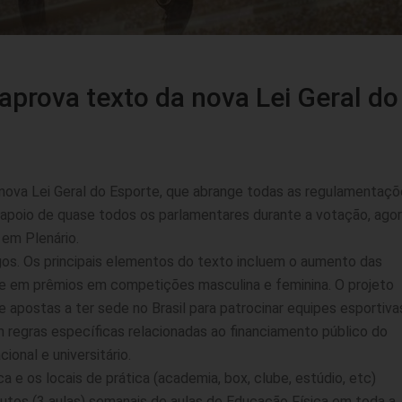
prova texto da nova Lei Geral do
ova Lei Geral do Esporte, que abrange todas as regulamentaç
u apoio de quase todos os parlamentares durante a votação, ago
em Plenário.
gos. Os principais elementos do texto incluem o aumento das
de em prêmios em competições masculina e feminina. O projeto
 apostas a ter sede no Brasil para patrocinar equipes esportiva
 regras específicas relacionadas ao financiamento público do
onal e universitário.
a e os locais de prática (academia, box, clube, estúdio, etc)
nutos (3 aulas) semanais de aulas de Educação Física em toda a