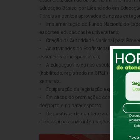
Educação Básica, por Licenciado em Educação 
Principais pontos aprovados da nossa categor
• Implementação do Fundo Nacional do Esport
esportes educacional e universitário;
• Criação da Autoridade Nacional para Preven
• As atividades do Profissional de Educação 
essenciais e indispensáveis;
• A Educação Física nas escolas (em todos os
(habilitado, registrado no CREF) com licenciat
semanais;
• Equiparação da legislação esportiva, e seus
• Em casos de premiações com financiamento
desporto e no paradesporto;
• Dispositivos de combate a crimes no espor
Click aqui para mais informações