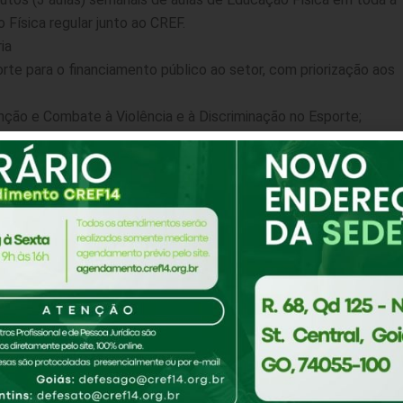
Física regular junto ao CREF.
ia
e para o financiamento público ao setor, com priorização aos
ção e Combate à Violência e à Discriminação no Esporte;
Física, bem como os locais de prática, passam a ser serviços
 níveis) passa a ser ministrada, exclusivamente, por professor
ura na área, e a carga horária mínima é de 150 minutos (3 aulas)
 efeitos, com a da cultura;
 público, que os prêmios sejam iguais para homens e mulheres
te, e penas em dobro caso tenham sido motivados por racismo;