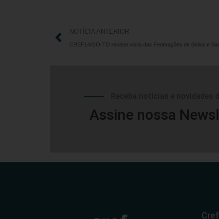
NOTÍCIA ANTERIOR
CREF14/GO-TO recebe visita das Federações de Biribol e Ba
Receba notícias e novidades 
Assine nossa Newsl
Cref