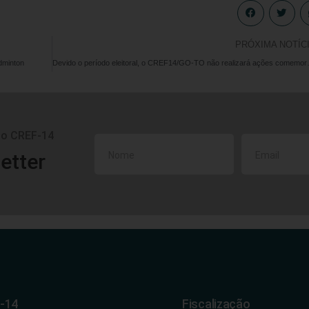
PRÓXIMA NOTÍC
dminton
Devido o período eleit
do CREF-14
etter
-14
Fiscalização