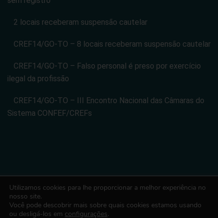
sem registro
2 locais receberam suspensão cautelar
CREF14/GO-TO – 8 locais receberam suspensão cautelar
CREF14/GO-TO – Falso personal é preso por exercício
ilegal da profissão
CREF14/GO-TO – III Encontro Nacional das Câmaras do
Sistema CONFEF/CREFs
Utilizamos cookies para lhe proporcionar a melhor experiência no
CONSELHO REGIONAL DE EDUCACAO FISICA DA 14 REGIAO -
nosso site.
Você pode descobrir mais sobre quais cookies estamos usando
CREF14/GO-TO. CNPJ: 08.024.822/0001-14
ou desligá-los em
configurações
.
Todos os direitos reservados. Desenvolvido com ♡ por Conexão