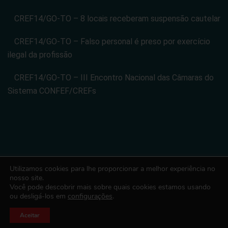
CREF14/GO-TO – 8 locais receberam suspensão cautelar
CREF14/GO-TO – Falso personal é preso por exercício
ilegal da profissão
CREF14/GO-TO – III Encontro Nacional das Câmaras do
Sistema CONFEF/CREFs
Utilizamos cookies para lhe proporcionar a melhor experiência no
CONSELHO REGIONAL DE EDUCACAO FISICA DA 14 REGIAO -
nosso site.
Você pode descobrir mais sobre quais cookies estamos usando
CREF14/GO-TO. CNPJ: 08.024.822/0001-14
ou desligá-los em
configurações
.
Todos os direitos reservados. Desenvolvido com ♡ por Conexão
Soluções Corporativas
Aceitar