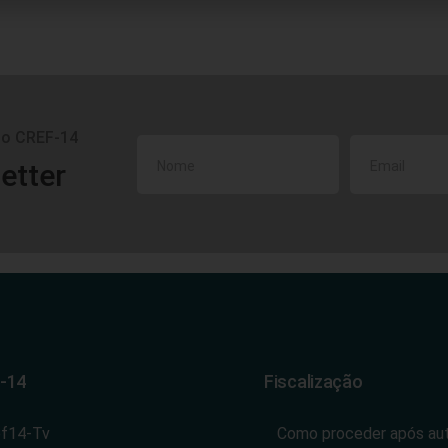
do CREF-14
etter
-14
Fiscalização
ef14-Tv
Como proceder após au