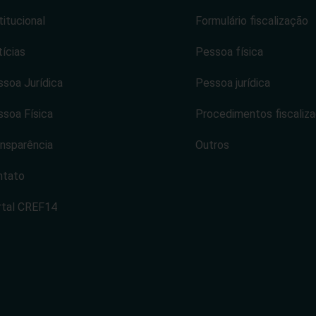
titucional
Formulário fiscalização
ícias
Pessoa física
soa Jurídica
Pessoa jurídica
soa Física
Procedimentos fiscaliz
nsparência
Outros
ntato
rtal CREF14