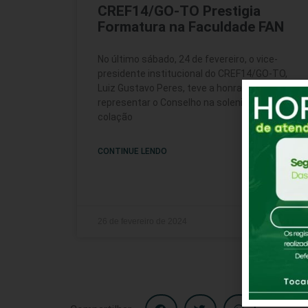
CREF14/GO-TO Prestigia
Formatura na Faculdade FAN
No último sábado, 24 de fevereiro, o vice-
presidente institucional do CREF14/GO-TO,
Luiz Gustavo Peres, teve a honra de
representar o Conselho na solenidade de
colação
CONTINUE LENDO
26 de fevereiro de 2024