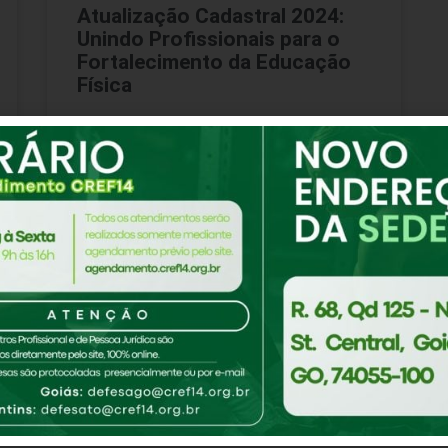
Atualização Cadastral 2024:
Unindo Profissionais para o
Fortalecimento da Educação
Física
O CREF14/GO-TO está empenhado em
garantir que todos os Profissionais de
Educação Física estejam conectados e
atualizados em 2024. Atualização é
necessária para : Acesso
CONTINUE LENDO
26 de fevereiro de 2024