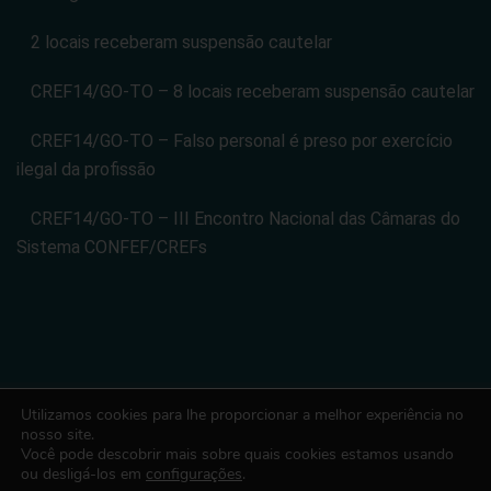
2 locais receberam suspensão cautelar
CREF14/GO-TO – 8 locais receberam suspensão cautelar
CREF14/GO-TO – Falso personal é preso por exercício
ilegal da profissão
CREF14/GO-TO – III Encontro Nacional das Câmaras do
Sistema CONFEF/CREFs
Utilizamos cookies para lhe proporcionar a melhor experiência no
CONSELHO REGIONAL DE EDUCACAO FISICA DA 14 REGIAO -
nosso site.
Você pode descobrir mais sobre quais cookies estamos usando
CREF14/GO-TO. CNPJ: 08.024.822/0001-14
ou desligá-los em
configurações
.
Todos os direitos reservados. Desenvolvido com ♡ por Conexão