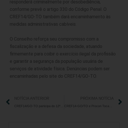
responderá criminalmente por desobediência,
conforme prevê o artigo 330 do Código Penal. O
CREF14/GO-TO também dará encaminhamento às
medidas administrativas cabíveis.
O Conselho reforça seu compromisso com a
fiscalização e a defesa da sociedade, atuando
firmemente para coibir o exercício ilegal da profissão
e garantir a segurança da população usuária de
serviços de atividade física. Denúncias podem ser
encaminhadas pelo site do CREF14/GO-TO.
NOTÍCIA ANTERIOR
PRÓXIMA NOTÍCIA
CREF14/GO-TO participa do 12º Simpósio Brasileiro de Personal Trainer em Goiânia
CREF14-GO/TO e Procon Tocantins firmam parceria para reforçar segurança nas academias