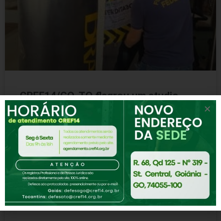
CREF14/GO-TO flagrou um studio
funcionando clandestinamente dentro
de um shopping
Fiscalização em Goiânia Atendendo a denúncia, o
CREF14/GO-TO flagrou um studio funcionando
clandestinamente dentro de um shopping. O local foi
interditado por não possuir profissional
CONTINUE LENDO