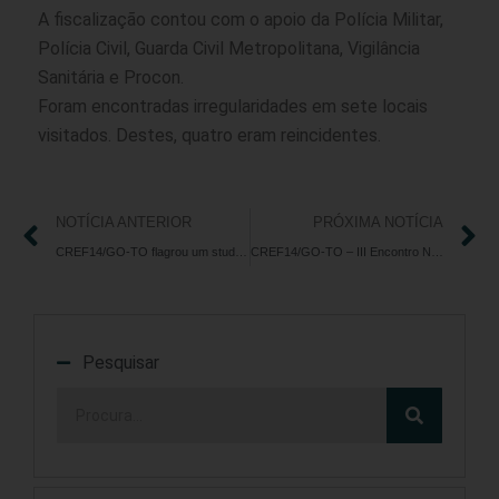
A fiscalização contou com o apoio da Polícia Militar,
Polícia Civil, Guarda Civil Metropolitana, Vigilância
Sanitária e Procon.
Foram encontradas irregularidades em sete locais
visitados. Destes, quatro eram reincidentes.
NOTÍCIA ANTERIOR
PRÓXIMA NOTÍCIA
CREF14/GO-TO flagrou um studio funcionando clandestinamente dentro de um shopping
CREF14/GO-TO – III Encontro Nacional das Câmaras do Sistema CONFEF/CREFs
Pesquisar