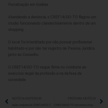
Fiscalização em Goiânia
Atendendo a denúncia, o CREF14/GO-TO flagrou um
studio funcionando clandestinamente dentro de um
shopping.
O local foi interditado por não possuir profissional
habilitado e por não ter registro de Pessoa Jurídica
junto ao Conselho.
O CREF14/GO-TO segue firme no combate ao
exercício ilegal da profissão e na defesa da
sociedade.
NOTÍCIA ANTERIOR
PRÓXIMA NOTÍCIA
Ação conjunta do CREF14/GO-TO e VISA resulta em condução de proprietário à delegacia em Planaltina de Goiás
CREF14/GO-TO encontrou irregularidades em sete locais