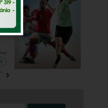
de
nte
lhar
IA
os hospitalização por COVID-19 de pessoas fisicamente ativas