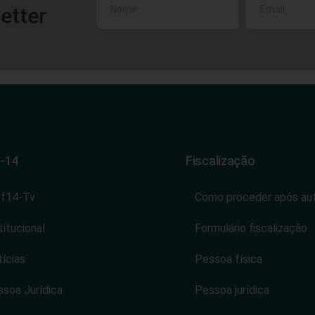
etter
-14
Fiscalização
ef14-Tv
Como proceder após au
titucional
Formulário fiscalização
ícias
Pessoa física
soa Jurídica
Pessoa jurídica