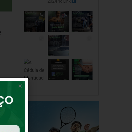
2024 no Link
e
,
e
 da
o