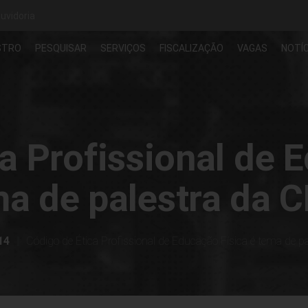
uvidoria
STRO
PESQUISAR
SERVIÇOS
FISCALIZAÇÃO
VAGAS
NOTÍC
a Profissional de 
ma de palestra da 
14
Código de Ética Profissional de Educação Física é tema de 