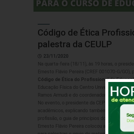
Código de Ética Profiss
palestra da CEULP
23/11/2020
Na quarta-feira (18/11), às 19 horas, o pres
Ernesto Flávio Pereira (CREF 001070-G/GO), p
Código de Ética do Profissional de Educaç
Educação Física do Centro Universitário Lut
Ramos Armudi e do coordenador do Curso, Pr
No evento, o presidente da CEP detalhou o Có
acadêmicos, explicando também sobre como é 
profissão, o guia de princípios do estagiário,
Ernesto Flávio Pereira colocou a Comissão de
para palestras e envio de materiais para subs