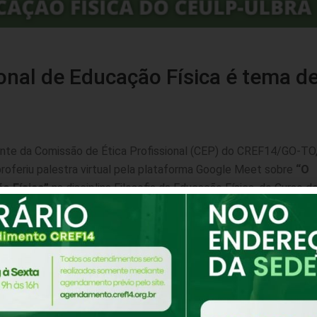
ional de Educação Física é tema d
idente da Comissão de Ética Profissional (CEP) do CREF14/GO-TO
roferiu palestra virtual pela plataforma Google Meet sobre
“O
ão Física”
na disciplina Filosofia da Educação Física, do Curso d
erano de Palmas (CEULP-ULBRA), a convite da Professora Marisa
ofessor Matheus Morberck Zica.
digo de Ética do Profissional de Educação Física para os
realizado o procedimento de denúncia sobre o exercício ilegal
 além de outros pontos de interesse e esclarecimento de dúvidas.
 Ética Profissional do CREF14/GO-TO à disposição da Instituiçã
idiar a formação acadêmica.