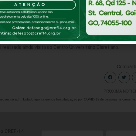
te do CREF14/GO-TO, Marcos Lopes (CREF 00698-G/GO) visitou o
ULP/ULBRA), onde foi recepcionado pelo coordenador do Curso 
ofessor Cezar Leão (EF/CEULP). O encontro teve como objetivo
 as Instituições de Ensino Superior. Durante a agenda do preside
alizada ainda visita ao Centro Universitário Claretiano.
Comparti
PRÓXIMA NOTÍC
Convênio com Unimed beneficiará inscritos com descontos especiais na adesão ao plano de saúde
Estudo aponta men
do CREF-14