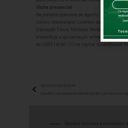
Visita presencial
Na primeira quinzena de agosto, o presiden
Centro Universitário Luterano de Palmas (CE
Educação Física, Matheus Morbeck e pelo pr
intensificar a aproximação entre o Conselho e
do CREF14/GO-TO na capital tocantinense foi re
NOTÍCIA ANTERIOR
Receba notícias e novidades 