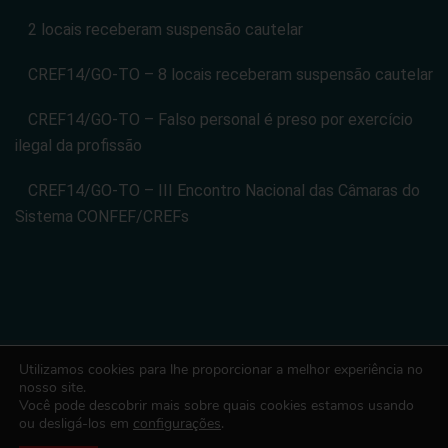
2 locais receberam suspensão cautelar
CREF14/GO-TO – 8 locais receberam suspensão cautelar
CREF14/GO-TO – Falso personal é preso por exercício
ilegal da profissão
CREF14/GO-TO – III Encontro Nacional das Câmaras do
Sistema CONFEF/CREFs
Utilizamos cookies para lhe proporcionar a melhor experiência no
CONSELHO REGIONAL DE EDUCACAO FISICA DA 14 REGIAO -
nosso site.
Você pode descobrir mais sobre quais cookies estamos usando
CREF14/GO-TO. CNPJ: 08.024.822/0001-14
ou desligá-los em
configurações
.
Todos os direitos reservados. Desenvolvido com ♡ por Conexão