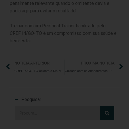
penalmente relevante quando o omitente devia e
podia agir para evitar o resultado’.
Treinar com um Personal Trainer habilitado pelo
CREF14/GO-TO é um compromisso com sua saúde e
bem-estar.
NOTÍCIA ANTERIOR
PRÓXIMA NOTÍCIA
CREF14/GO-TO celebra o Dia Nacional dos Profissionais de Educação
Cuidado com os Anabolizantes: Proteja Sua Saúde
Pesquisar