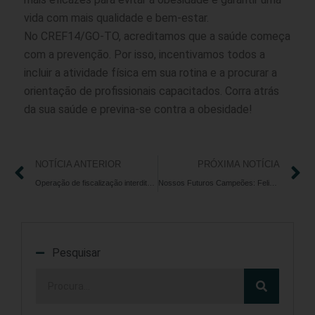
vida com mais qualidade e bem-estar.
No CREF14/GO-TO, acreditamos que a saúde começa
com a prevenção. Por isso, incentivamos todos a
incluir a atividade física em sua rotina e a procurar a
orientação de profissionais capacitados. Corra atrás
da sua saúde e previna-se contra a obesidade!
NOTÍCIA ANTERIOR
PRÓXIMA NOTÍCIA
Operação de fiscalização interdita 14 estabelecimentos e conduz 12 pessoas à delegacia no Bico do Papagaio, em Tocantins
Nossos Futuros Campeões: Feliz Dia das Crianças!
Pesquisar