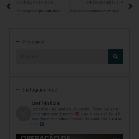
NOTÍCIA ANTERIOR
PRÓXIMA NOTÍCIA
Estudo aponta que inatividade Física na quarentena pode aumentar as estatísticas de mortes
Veja como requerer a 2ª via da cédula de identidade profissional
Pesquisar
Instagram Feed
cref14oficial
Conselho Regional de Educação Física - Goiás e
Tocantins
Atendimento:
Seg a Sex: 09h às 16h
Atendimento on-line
Emissão da Anuidade 2024 no
Link