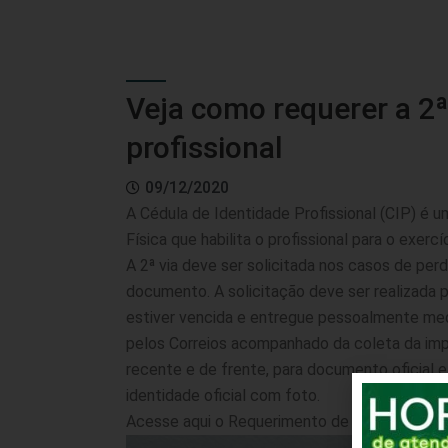
Veja como requerer a 2ª
profissional
09/12/2020
A Cédula de Identidade Profissional (CIP) é
Física que habilita o profissional para o exercí
A 2ª via deve ser solicitada nos casos de per
documento. A solicitação deve ser realizada 
estiver vencida e entregue pessoalmente m
pelos Correios acompanhado da coleta da imp
recente e de frente, para documento oficial
identidade oficial com foto.
Acesse
aqui
o Requerimento de Emissão da 2ª 