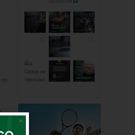
2024 no Link
o do
e