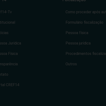
ef14-Tv
Como proceder após au
titucional
Formulário fiscalização
ícias
Pessoa física
soa Jurídica
Pessoa jurídica
soa Física
Procedimentos fiscaliz
nsparência
Outros
ntato
rtal CREF14