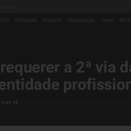
uvidoria
STRO
PESQUISAR
SERVIÇOS
FISCALIZAÇÃO
VAGAS
NOTÍC
requerer a 2ª via d
entidade profissio
Cref-14
Veja como requerer a 2ª via da cédula de identidade pr