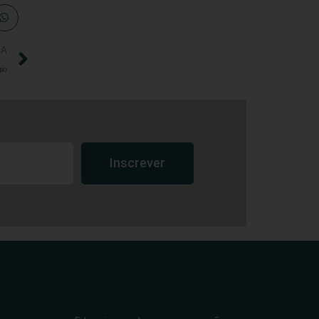
IA
io
Inscrever