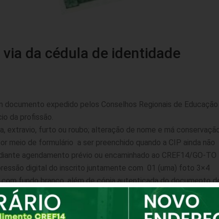
 via da cédula de identidade
 um documento expedido pelos Conselhos Regionais de Educação
cio da profissão.
da, extravio, furto ou roubo; alteração de nome e má conservaçã
por meio de formulário a ser preenchido quando a CIP ainda não
ediante agendamento prévio ou encaminhado ao CREF14/GO-TO
ressão digital do inscrito juntamente com 01 (uma) foto 3×4
 e com fundo branco, além de cópia autenticada do documento d
Via da Cédula de Identidade Profissional