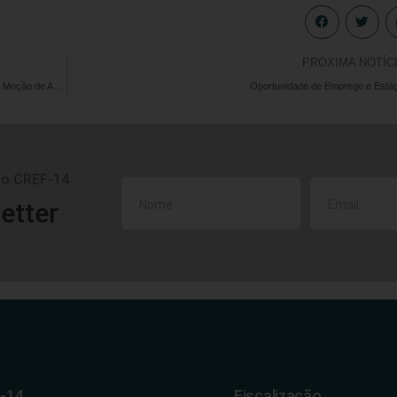
PRÓXIMA NOTÍC
CREF14/GO-TO participa de Plenária do CONFEF que aprova Moção de Aplauso às autoridades que reconhecem como essenciais os serviços prestados pelos Profissionais de Educação Física
Oportunidade de Emprego e Estág
do CREF-14
etter
-14
Fiscalização