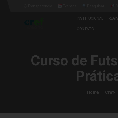
ⓘ Transparência
Eventos
Pesquisar
O
INSTITUCIONAL
REGI
CONTATO
Curso de Futs
Prátic
Home
Cref-