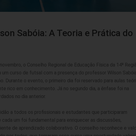
son Sabóia: A Teoria e Prática do
 novembro, o Conselho Regional de Educação Física da 14ª Regiã
 um curso de futsal com a presença do professor Wilson Sabóia
no. Durante o evento, o primeiro dia foi reservado para aulas teór
te rico em conhecimento. Já no segundo dia, a ênfase foi na
dados no dia anterior.
ão a todos os profissionais e estudantes que participaram
 cada um foi fundamental para enriquecer as discussões,
ente de aprendizado colaborativo. O conselho reconhece e valo
o por todos, que tornaram esse curso uma oportunidade valios