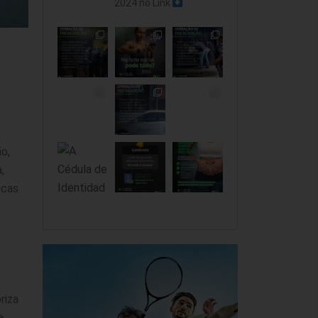
2024 no Link
o,
,
icas
riza
a