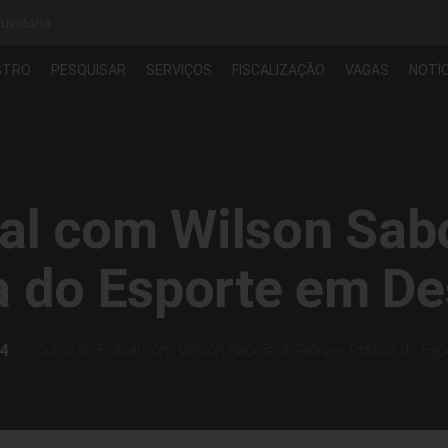
uvidoria
STRO
PESQUISAR
SERVIÇOS
FISCALIZAÇÃO
VAGAS
NOTÍC
al com Wilson Sabó
a do Esporte em D
14
Curso de Futsal com Wilson Sabóia: A Teoria e Prática do Es