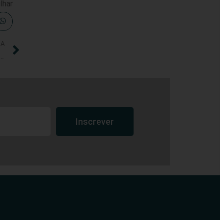
lhar
IA
 Alego Homenageia Profissionais da Saúde e Educação Física
Inscrever