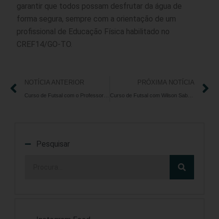
garantir que todos possam desfrutar da água de
forma segura, sempre com a orientação de um
profissional de Educação Física habilitado no
CREF14/GO-TO.
NOTÍCIA ANTERIOR
PRÓXIMA NOTÍCIA
Curso de Futsal com o Professor Wilson Sabóia: Oportunidade Imperdível para Profissionais e Estudantes de Educação Física
Curso de Futsal com Wilson Sabóia: A Teoria e Prática do Esporte em Destaque
Pesquisar