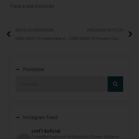
Faça a sua inscrição
NOTÍCIA ANTERIOR
PRÓXIMA NOTÍCIA
CREF14/GO-TO celebra título mundial de Jiu-Jitsu do profissional de Educação Física Windson Alves
CREF14/GO-TO Promove Curso Gratuito para Estudantes e Profissionais de Educação Física em Goiânia
Pesquisar
Instagram Feed
cref14oficial
Conselho Regional de Educação Física - Goiás e