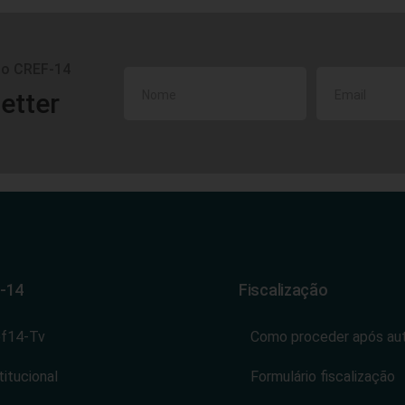
do CREF-14
etter
-14
Fiscalização
ef14-Tv
Como proceder após au
titucional
Formulário fiscalização