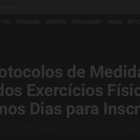
uvidoria
STRO
PESQUISAR
SERVIÇOS
FISCALIZAÇÃO
VAGAS
NOTÍC
otocolos de Medid
dos Exercícios Fís
mos Dias para Insc
colos de Medidas e Avaliações na Prescrição dos Exercícios Físico