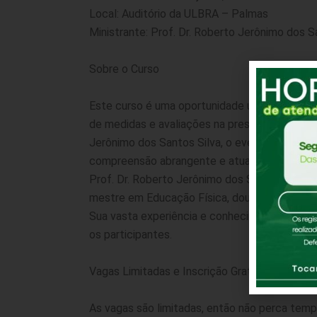
Local: Auditório da ULBRA – Palmas
Ministrante: Prof. Dr. Roberto Jerônimo dos 
Sobre o Curso
Este curso é uma oportunidade única para ap
de medidas e avaliações na prescrição de exer
Jerônimo dos Santos Silva, o evento promete
compreensão abrangente e atualizada do tem
Prof. Dr. Roberto Jerônimo dos Santos Silva 
mestre em Educação Física, doutor em Ciência
Sua vasta experiência e conhecimento na áre
os participantes.
Vagas Limitadas e Inscrição Gratuita
As vagas são limitadas, então não perca tempo