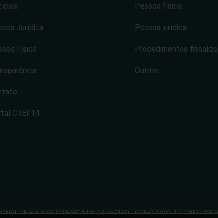
ícias
Pessoa física
soa Jurídica
Pessoa jurídica
soa Física
Procedimentos fiscaliz
nsparência
Outros
ntato
rtal CREF14
NAL DE EDUCACAO FISICA DA 14 REGIAO - CREF14/GO-TO. CNPJ: 08.