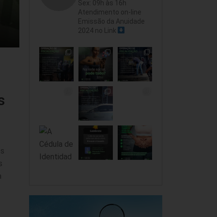
Sex: 09h às 16h
Atendimento on-line
Emissão da Anuidade
2024 no Link
s
os
s
a