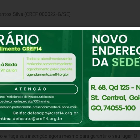
Santos Silva (CREF 000022-G/SE)
rofundar seus conhecimentos sobre a importância dos protocolo
cícios físicos. Ministrado pelo renomado Prof. Dr. Roberto
 uma abordagem prática e teórica, proporcionando uma
a.
é graduado em Educação Física, especialista em Saúde Ocupacio
s da Saúde e pós-doutor em Atividade Física relacionada à Saú
a garantem um conteúdo de alta qualidade e relevância para to
 e faça sua inscrição agora mesmo para garantir o seu lugar. O