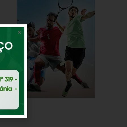
s
nal,
de.
dos