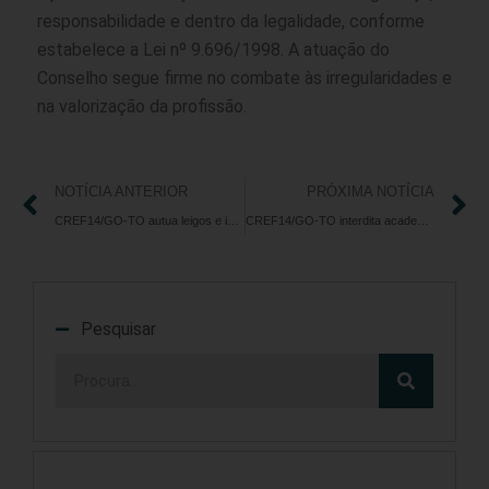
responsabilidade e dentro da legalidade, conforme
estabelece a Lei nº 9.696/1998. A atuação do
Conselho segue firme no combate às irregularidades e
na valorização da profissão.
NOTÍCIA ANTERIOR
PRÓXIMA NOTÍCIA
CREF14/GO-TO autua leigos e interdita estabelecimentos irregulares durante operação em Chapadão do Céu – GO
CREF14/GO-TO interdita academias em Porteirão, Vicentinópolis e Panamá e aciona Conselho Tutelar após flagrante de menor atuando como personal trainer
Pesquisar