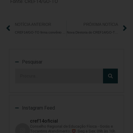
Fonte: CREF14/GO-TO
NOTÍCIA ANTERIOR
PRÓXIMA NOTÍCIA
CREF14/GO-TO firma convênio para atendimento psicológico
Nova Diretoria do CREF14/GO-TO é eleita para mandato de três anos
Pesquisar
Instagram Feed
cref14oficial
Conselho Regional de Educação Física - Goiás e
Tocantins
Atendimento:
Seg a Sex: 09h às 16h