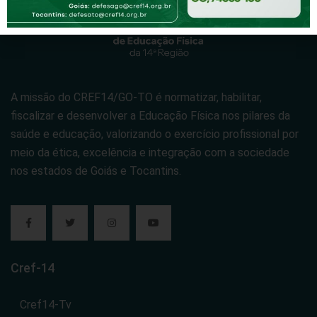
A missão do CREF14/GO-TO é normatizar, habilitar,
fiscalizar e desenvolver a Educação Física nos pilares da
saúde e educação, valorizando o exercício profissional por
meio da ética, excelência e integração com a sociedade
nos estados de Goiás e Tocantins.
Cref-14
Cref14-Tv