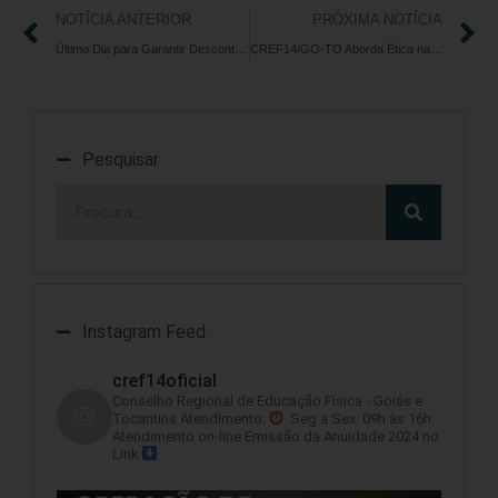
NOTÍCIA ANTERIOR
PRÓXIMA NOTÍCIA
Último Dia para Garantir Desconto Exclusivo na Anuidade Empresarial 2024
CREF14/GO-TO Aborda Ética na Educação Física em Evento na PUC-Goiás
Pesquisar
Instagram Feed
cref14oficial
Conselho Regional de Educação Física - Goiás e
Tocantins
Atendimento:
Seg a Sex: 09h às 16h
Atendimento on-line
Emissão da Anuidade 2024 no
Link