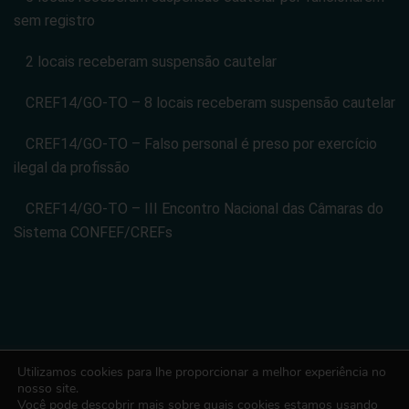
sem registro
2 locais receberam suspensão cautelar
CREF14/GO-TO – 8 locais receberam suspensão cautelar
CREF14/GO-TO – Falso personal é preso por exercício
ilegal da profissão
CREF14/GO-TO – III Encontro Nacional das Câmaras do
Sistema CONFEF/CREFs
Utilizamos cookies para lhe proporcionar a melhor experiência no
CONSELHO REGIONAL DE EDUCACAO FISICA DA 14 REGIAO -
nosso site.
Você pode descobrir mais sobre quais cookies estamos usando
CREF14/GO-TO. CNPJ: 08.024.822/0001-14