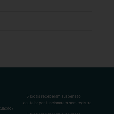
5 locais receberam suspensão
cautelar por funcionarem sem registro
tuação?