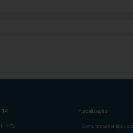
-14
Fiscalização
ef14-Tv
Como proceder após au