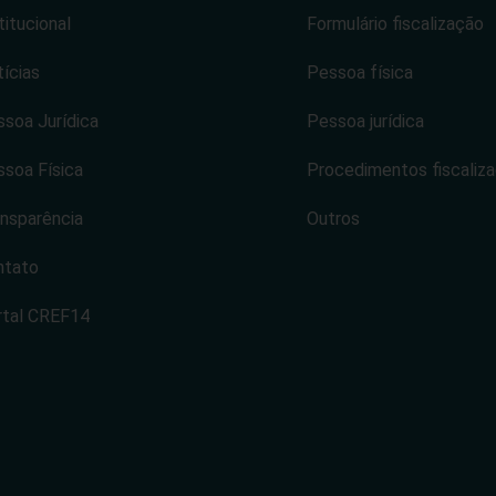
titucional
Formulário fiscalização
ícias
Pessoa física
soa Jurídica
Pessoa jurídica
soa Física
Procedimentos fiscaliz
nsparência
Outros
ntato
rtal CREF14