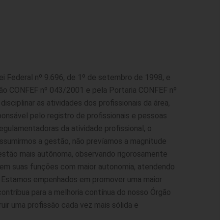
i Federal nº 9.696, de 1º de setembro de 1998, e
lução CONFEF nº 043/2001 e pela Portaria CONFEF nº
isciplinar as atividades dos profissionais da área,
nsável pelo registro de profissionais e pessoas
egulamentadoras da atividade profissional, o
ssumirmos a gestão, não prevíamos a magnitude
gestão mais autônoma, observando rigorosamente
nhem suas funções com maior autonomia, atendendo
ade. Estamos empenhados em promover uma maior
ontribua para a melhoria contínua do nosso Órgão
uir uma profissão cada vez mais sólida e