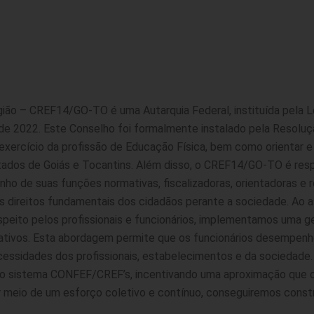
ião – CREF14/GO-TO é uma Autarquia Federal, instituída pela Le
ho de 2022. Este Conselho foi formalmente instalado pela Reso
exercício da profissão de Educação Física, bem como orientar e d
ados de Goiás e Tocantins. Além disso, o CREF14/GO-TO é respo
ho de suas funções normativas, fiscalizadoras, orientadoras e r
reitos fundamentais dos cidadãos perante a sociedade. Ao a
speito pelos profissionais e funcionários, implementamos uma 
rmativos. Esta abordagem permite que os funcionários desempe
ecessidades dos profissionais, estabelecimentos e da socied
 no sistema CONFEF/CREF’s, incentivando uma aproximação que c
r meio de um esforço coletivo e contínuo, conseguiremos constr