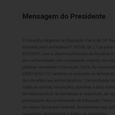
Mensagem do Presidente
O Conselho Regional de Educação Física da 14ª Reg
alterada pela Lei Federal nº 14.386, de 27 de jun
030/2001, com o objetivo primordial de fiscalizar o 
em conformidade com a legislação vigente, nos est
jurídicas vinculadas à Educação Física. No desempen
CREF14/GO-TO também se empenha na defesa dos di
dos desafios que enfrentaríamos. Com profundo re
todas as normas, resoluções, portarias e atos no
de maneira eficaz às demandas e, sobretudo, às n
participação dos profissionais de Educação Física
de classe (Autarquia Federal). Acreditamos que, po
respeitada, beneficiando a todos os envolvidos.