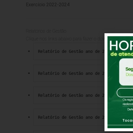
Exercício 2022-2024
Relatórios de Gestão
Clique nos links abaixo para fazer o download do relat
Relatório de Gestão ano de 2024
Relatório de Gestão ano de 2023
Relatório de Gestão ano de 2022
Relatório de Gestão ano de 2021