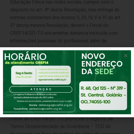
Educação Física nas redes sociais, cumpre com o
disposto no art. 4º desta Resolução, mas infringe as
normas constantes dos incisos II, III, IV, V e VI do art.
5º desta mesma Resolução, deverá o Fiscal do
CREF14/GO-TO encaminhar denúncia instruída com
informações pessoais do profissional, além de
documentos e imagens que comprovem o
descumprimento das normas constantes dos incisos
II, III, IV, V e VI do art. 5º desta Resolução, para a
Comissão de Ética Profissional para a instauração de
Processo Ético Disciplinar.
III – Caso identificado que a atuação profissional nas
áreas próprias dos profissionais de Educação Física e
do Desporto nas redes sociais, é realizada por pessoa
não habilitada ao exercício profissional, deverá o
Fiscal do CREF14/GO-TO promover o registro de
Termo Circunstanciado de Ocorrência – TCO do