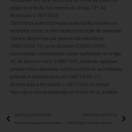
fiscalizado em face da prática do crime de exercício
ilegal da rofissão nos termos do Artigo 13º, da
Resolução n. 087/2020.
Caracteriza exercício ilegal da profissão, mesmo em
ambiente virtual, a orientação/prescrição de atividade
física e desportiva por pessoa não inscrita no
CREF14/GO-TO ou no Sistema CONFEF/CREF,
constituindo contravenção penal tipificando no Artigo
47, do Decreto Lei n. 3.688/1941, podendo qualquer
pessoa física denunciar a prática ilícita às autoridades
policiais e também junto ao CREF14/GO-TO.
Acesse
aqui
a Resolução n. 087/2020 na íntegra
Veja
aqui
a notícia publicada no Portal Rota Jurídica
NOTÍCIA ANTERIOR
PRÓXIMA NOTÍCIA
Nova prorrogação do vencimento das anuidades 2020
CREF14/GO-TO firma convênio com o IPOG