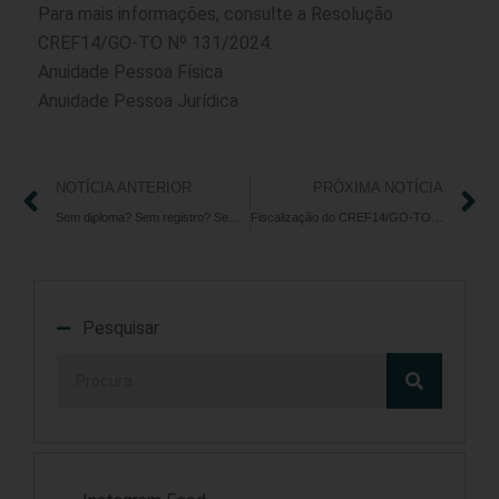
Para mais informações, consulte a
Resolução
CREF14/GO-TO Nº 131/2024.
Anuidade Pessoa Física
Anuidade Pessoa Jurídica
NOTÍCIA ANTERIOR
PRÓXIMA NOTÍCIA
Sem diploma? Sem registro? Sem treino! A prática segura é o nosso compromisso.
Fiscalização do CREF14/GO-TO e Polícia Civil interdita 11 academias na região norte e nordeste de Goiás
Pesquisar