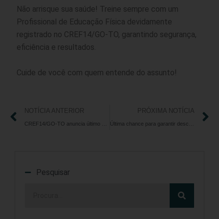
Não arrisque sua saúde! Treine sempre com um
Profissional de Educação Física devidamente
registrado no CREF14/GO-TO, garantindo segurança,
eficiência e resultados.
Cuide de você com quem entende do assunto!
NOTÍCIA ANTERIOR
PRÓXIMA NOTÍCIA
CREF14/GO-TO anuncia último mês de descontos na anuidade 2025
Última chance para garantir desconto na anuidade 2025!
Pesquisar