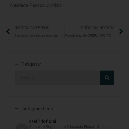
Anuidade Pessoa Jurídica
NOTÍCIA ANTERIOR
PRÓXIMA NOTÍCIA
5 motivos para não se exercitar sozinho
Fiscalização do CREF14/GO-TO resulta em prisão de falso Personal Trainer em Goiânia
Pesquisar
Instagram Feed
cref14oficial
Conselho Regional de Educação Física - Goiás e