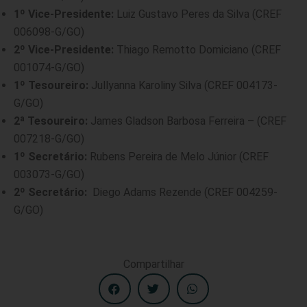
1º Vice-Presidente:
Luiz Gustavo Peres da Silva (CREF
006098-G/GO)
2º Vice-Presidente:
Thiago Remotto Domiciano (CREF
001074-G/GO)
1º Tesoureiro:
Jullyanna Karoliny Silva (CREF 004173-
G/GO)
2ª Tesoureiro:
James Gladson Barbosa Ferreira – (CREF
007218-G/GO)
1º Secretário:
Rubens Pereira de Melo Júnior (CREF
003073-G/GO)
2º Secretário:
Diego Adams Rezende (CREF 004259-
G/GO)
Compartilhar