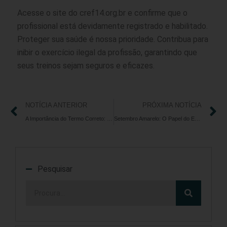
Acesse o site do cref14.org.br e confirme que o
profissional está devidamente registrado e habilitado.
Proteger sua saúde é nossa prioridade. Contribua para
inibir o exercício ilegal da profissão, garantindo que
seus treinos sejam seguros e eficazes.
NOTÍCIA ANTERIOR
PRÓXIMA NOTÍCIA
A Importância do Termo Correto: Profissional de Educação Física
Setembro Amarelo: O Papel do Exercício Físico na Prevenção ao Suicídio
Pesquisar