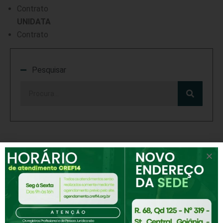
Contrato
UNIDATA
Contrato
Pesquisar
Compartilhar
Receba notícias e novidades do CREF-14