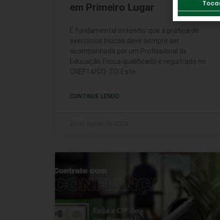
em Primeiro Lugar
É fundamental entender que a prática de
exercícios físicos deve sempre ser
acompanhada por um Profissional de
Educação Física qualificado e registrado no
CREF14/GO-TO. Este
CONTINUE LENDO
20 de agosto de 2024