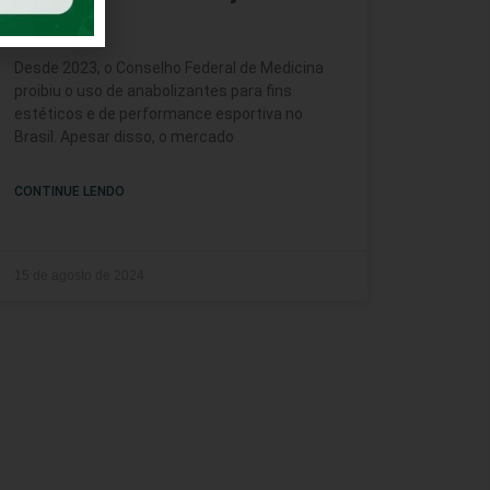
Saúde
Desde 2023, o Conselho Federal de Medicina
proibiu o uso de anabolizantes para fins
estéticos e de performance esportiva no
Brasil. Apesar disso, o mercado
CONTINUE LENDO
15 de agosto de 2024