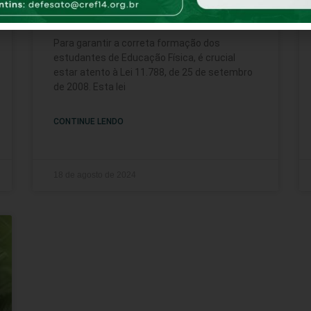
para Empregadores
Para garantir a correta formação dos
estudantes de Educação Física, é crucial
estar atento à Lei 11.788, de 25 de setembro
de 2008. Esta lei
CONTINUE LENDO
18 de agosto de 2024